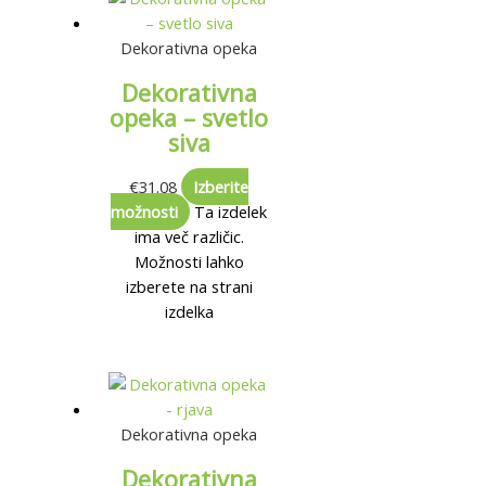
Dekorativna opeka
Dekorativna
opeka – svetlo
siva
€
31.08
Izberite
možnosti
Ta izdelek
ima več različic.
Možnosti lahko
izberete na strani
izdelka
Dekorativna opeka
Dekorativna