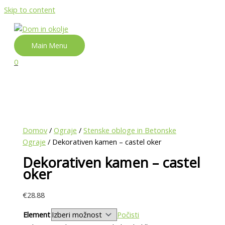
Skip to content
Main Menu
0
Domov
/
Ograje
/
Stenske obloge in Betonske
Ograje
/ Dekorativen kamen – castel oker
Dekorativen kamen – castel
oker
€
28.88
Element
Počisti