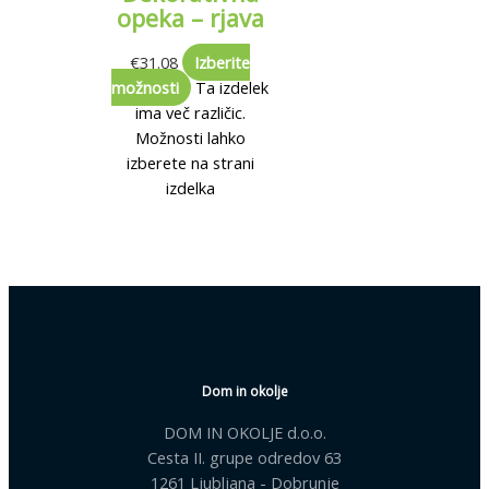
opeka – rjava
€
31.08
Izberite
možnosti
Ta izdelek
ima več različic.
Možnosti lahko
izberete na strani
izdelka
Dom in okolje
DOM IN OKOLJE d.o.o.
Cesta II. grupe odredov 63
1261 Ljubljana - Dobrunje