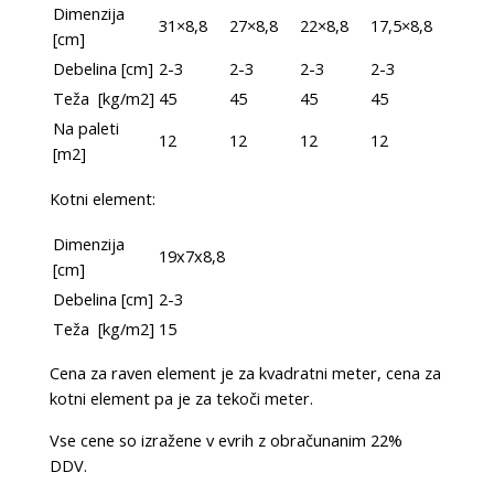
Dimenzija
31×8,8
27×8,8
22×8,8
17,5×8,8
[cm]
Debelina [cm]
2-3
2-3
2-3
2-3
Teža [kg/m2]
45
45
45
45
Na paleti
12
12
12
12
[m2]
Kotni element:
Dimenzija
19x7x8,8
[cm]
Debelina [cm]
2-3
Teža [kg/m2]
15
Cena za raven element je za kvadratni meter, cena za
kotni element pa je za tekoči meter.
Vse cene so izražene v evrih z obračunanim 22%
DDV.