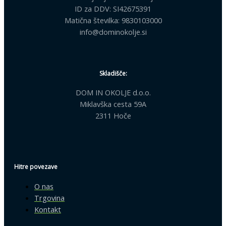
ID za DDV: SI42675391
Matična številka: 9830103000
info@dominokolje.si
Skladišče:
DOM IN OKOLJE d.o.o.
Miklavška cesta 59A
2311 Hoče
Hitre povezave
O nas
Trgovina
Kontakt