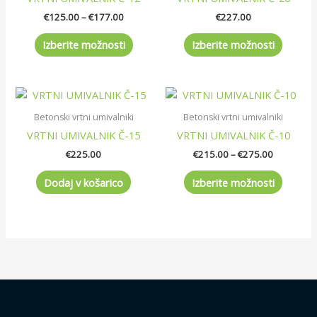
do
več
več
€177.00
€
125.00
–
€
177.00
€
227.00
različic.
različic.
Možnosti
Možnos
Izberite možnosti
Izberite možnosti
lahko
lahko
izberete
izberet
na
na
Cenovni
Ta
strani
strani
razpon:
izdelek
od
Betonski vrtni umivalniki
Betonski vrtni umivalniki
izdelka
izdelka
ima
€215.00
VRTNI UMIVALNIK Č-15
VRTNI UMIVALNIK Č-10
do
več
€275.00
€
225.00
€
215.00
–
€
275.00
različic.
Možnos
Dodaj v košarico
Izberite možnosti
lahko
izberet
na
strani
izdelka