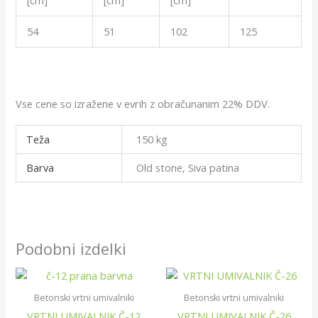
[cm]
[cm]
[cm]
54
51
102
125
Vse cene so izražene v evrih z obračunanim 22% DDV.
Teža
150 kg
Barva
Old stone, Siva patina
Podobni izdelki
Cenovni
Ta
Ta
razpon:
izdelek
izdelek
od
Betonski vrtni umivalniki
Betonski vrtni umivalniki
ima
ima
€125.00
VRTNI UMIVALNIK Č-12
VRTNI UMIVALNIK Č-26