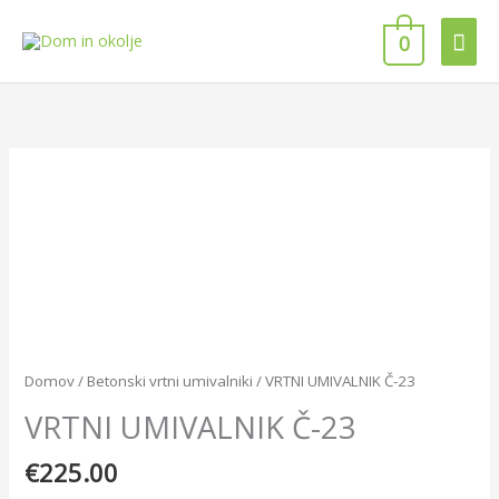
Skip
Mai
to
0
content
Men
VRTNI
UMIVALNIK
Č-23
količina
Domov
/
Betonski vrtni umivalniki
/ VRTNI UMIVALNIK Č-23
VRTNI UMIVALNIK Č-23
€
225.00