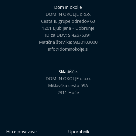
Dom in okolje
DOM IN OKOLJE d.o.o.
Cesta II. grupe odredov 63
1261 Ljubljana - Dobrunje
ID za DDV: SI42675391
Matična številka: 9830103000
info@dominokolje.si
Skladišče:
DOM IN OKOLJE d.o.o.
Miklavška cesta 59A
2311 Hoče
Hitre povezave
Uporabnik