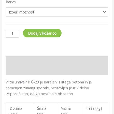
Barva
Dodaj v košarico
Opis
Dodatne podrobnosti
Vrtni umivalnik Č-23 je narejen iz litega betona in je
namenjen zunanji uporabi. Sestavljen je iz 2 delov.
Priporočamo, da ga postavite ob steno.
Dolžina
Širina
Višina
Teža [kg]